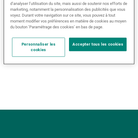
S.A.
d’analyser l’utilisation du site, mais aussi de soutenir nos efforts de
Gérants de fortune indépendants
marketing, notamment la personnalisation des publicités que vous
voyez. Durant votre navigation sur ce site, vous pouvez à tout
moment modifier vos préférences en matière de cookies au moyen
Date
Document
du bouton ’Paramétrage des cookies’ en bas de page.
Actualités
Personnaliser les
Accepter tous les cookies
12.2020
Wealth Management Fees - PDF
cookies
Contacts