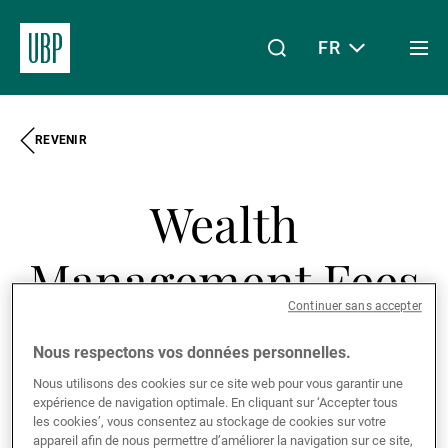
FR
Togg
men
REVENIR
Linkedin
Instagram
X
Facebook
Youtube
WeChat
Spotify
Mon accès
Wealth
À propos de nous
Management Fees
Continuer sans accepter
- Union Bancaire
Wealth Management
Nous respectons vos données personnelles.
Privée (Europe)
Nous utilisons des cookies sur ce site web pour vous garantir une
Asset Management
expérience de navigation optimale. En cliquant sur ‘Accepter tous
les cookies’, vous consentez au stockage de cookies sur votre
appareil afin de nous permettre d’améliorer la navigation sur ce site,