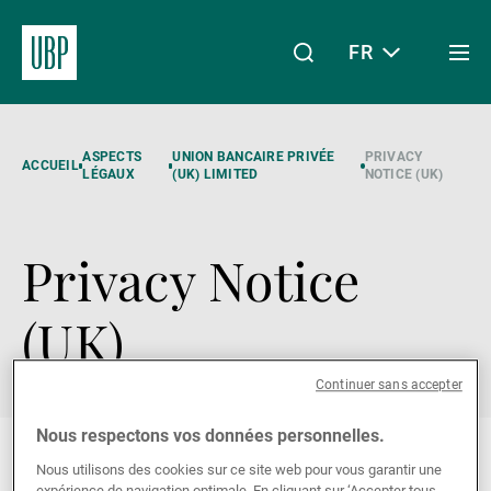
FR
Togg
men
Linkedin
Instagram
X
Facebook
Youtube
WeChat
Spotify
Mon accès
ASPECTS
UNION BANCAIRE PRIVÉE
PRIVACY
ACCUEIL
LÉGAUX
(UK) LIMITED
NOTICE (UK)
Privacy Notice
À propos de nous
(UK)
Wealth Management
Continuer sans accepter
Asset Management
Nous respectons vos données personnelles.
Please refer to our data protection page
Nous utilisons des cookies sur ce site web pour vous garantir une
expérience de navigation optimale. En cliquant sur ‘Accepter tous