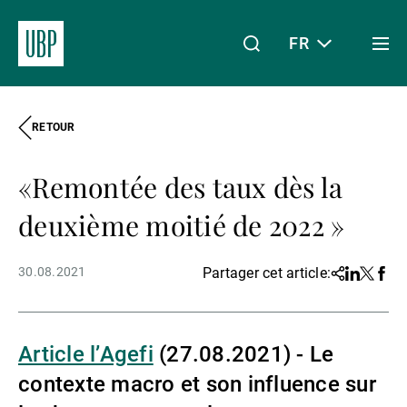
FR
Togg
men
RETOUR
Linkedin
Instagram
X
Facebook
Youtube
WeChat
Spotify
Mon accès
«Remontée des taux dès la
À propos de nous
deuxième moitié de 2022 »
30.08.2021
Partager cet article:
Share
Linkedin
Twitter
Face
Wealth Management
Article l’Agefi
(27.08.2021) - Le
Asset Management
contexte macro et son influence sur