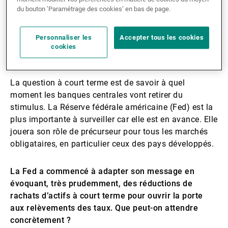
à ouvrir la porte à un durcissement, mais les taux
du bouton ’Paramétrage des cookies’ en bas de page.
d’intérêt demeurent de toute manière très bas.
Personnaliser les
Accepter tous les cookies
Et le rebond en cours du côté des actifs risqués ne
cookies
s’observe actuellement pas sur les taux.
La question à court terme est de savoir à quel
moment les banques centrales vont retirer du
stimulus. La Réserve fédérale américaine (Fed) est la
plus importante à surveiller car elle est en avance. Elle
jouera son rôle de précurseur pour tous les marchés
obligataires, en particulier ceux des pays développés.
La Fed a commencé à adapter son message en
évoquant, très prudemment, des réductions de
rachats d’actifs à court terme pour ouvrir la porte
aux relèvements des taux. Que peut-on attendre
concrètement ?