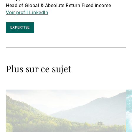
Head of Global & Absolute Return Fixed income
Voir profil LinkedIn
EXPERTISE
Plus sur ce sujet
Lire
Lir
la
la
suite
su