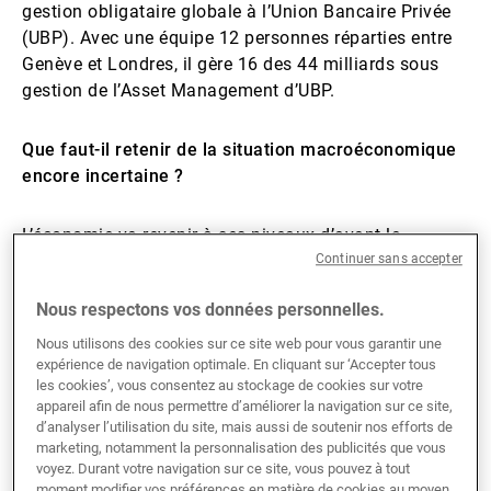
gestion obligataire globale à l’Union Bancaire Privée
(UBP). Avec une équipe 12 personnes réparties entre
Genève et Londres, il gère 16 des 44 milliards sous
gestion de l’Asset Management d’UBP.
Que faut-il retenir de la situation macroéconomique
encore incertaine ?
L’économie va revenir à ses niveaux d’avant la
pandémie aux alentours de ce troisième trimestre. Le
Continuer sans accepter
contraste est saisissant avec la dizaine d’années
Nous respectons vos données personnelles.
nécessaire pour rebondir après la crise financière de
2008. Les banques centrales ne vont toutefois pas
Nous utilisons des cookies sur ce site web pour vous garantir une
lever leurs politiques accommodantes dans
expérience de navigation optimale. En cliquant sur ‘Accepter tous
les cookies’, vous consentez au stockage de cookies sur votre
l’immédiat. Si les entreprises publient d’excellents
appareil afin de nous permettre d’améliorer la navigation sur ce site,
résultats, le besoin de stimulus monétaire est
d’analyser l’utilisation du site, mais aussi de soutenir nos efforts de
notamment justifié par le chômage, qui reste à des
marketing, notamment la personnalisation des publicités que vous
voyez. Durant votre navigation sur ce site, vous pouvez à tout
niveaux élevés. Les banquiers centraux commencent
moment modifier vos préférences en matière de cookies au moyen