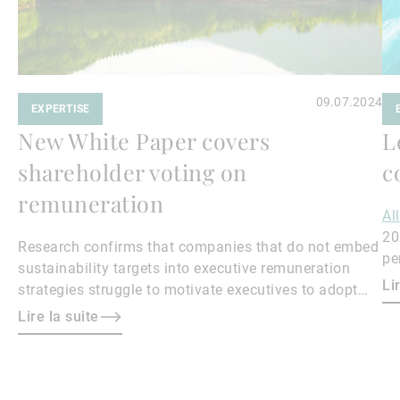
09.07.2024
EXPERTISE
New White Paper covers
L
shareholder voting on
c
remuneration
Al
20
Research confirms that companies that do not embed
pe
sustainability targets into executive remuneration
Qu
Li
strategies struggle to motivate executives to adopt
sustainable practices, leading to misalignment with
Lire la suite
societal expectations and stakeholder interests.