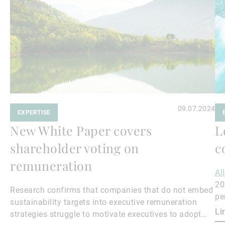
suite
su
09.07.2024
EXPERTISE
New White Paper covers
L
shareholder voting on
c
remuneration
Al
20
Research confirms that companies that do not embed
pe
sustainability targets into executive remuneration
Qu
Li
strategies struggle to motivate executives to adopt