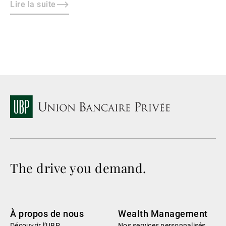
sustainable practices, leading to misalignment with
Lire la suite
societal expectations and stakeholder interests.
The drive you demand.
À propos de nous
Wealth Management
Découvrir l’UBP
Nos services personnalisés