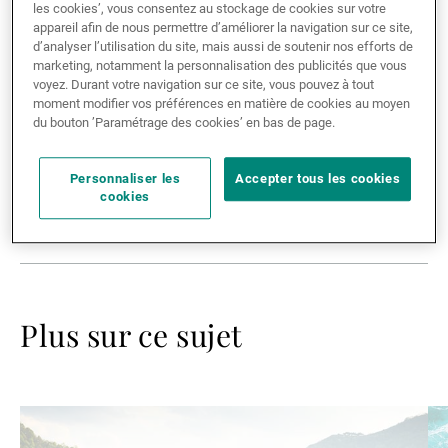
Times - 16.05.2021) - The health of
les cookies’, vous consentez au stockage de cookies sur votre
appareil afin de nous permettre d’améliorer la navigation sur ce site,
Gérants de fortune indépendants
our planet is intimately linked to your
d’analyser l’utilisation du site, mais aussi de soutenir nos efforts de
marketing, notamment la personnalisation des publicités que vous
pension and your long-term financial
voyez. Durant votre navigation sur ce site, vous pouvez à tout
goals, says Victoria Leggett, Head of
moment modifier vos préférences en matière de cookies au moyen
Actualités
du bouton ’Paramétrage des cookies’ en bas de page.
Impact Investing at UBP.
Personnaliser les
Accepter tous les cookies
Contacts
EXPERTISE
cookies
Plus sur ce sujet
Lire
Lir
la
la