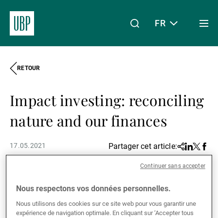
FR
Togg
men
RETOUR
Linkedin
Instagram
X
Facebook
Youtube
WeChat
Spotify
Mon accès
Impact investing: reconciling
À propos de nous
nature and our finances
17.05.2021
Partager cet article:
Share
Linkedin
Twitter
Face
Wealth Management
Continuer sans accepter
Raconteur
(The Wealth Management
Nous respectons vos données personnelles.
Asset Management
2021 report published in The Sunday
Nous utilisons des cookies sur ce site web pour vous garantir une
expérience de navigation optimale. En cliquant sur ‘Accepter tous