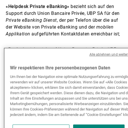
«Helpdesk Private eBanking»
bezieht sich auf den
Support durch Union Bancaire Privée, UBP SA für den
Private eBanking Dienst
, der per Telefon über die auf
der Website von Private eBanking und der
mobilen
Applikation
aufgeführten Kontaktdaten erreichbar ist;
«Bank»
bezieht sich auf Union Bancaire Privée, UBP
Alle ablehnen und weite
SA
Wir respektieren Ihre personenbezogenen Daten
«Kunde»
bezieht sich auf den Inhaber des
Kontos
Um Ihnen bei der Navigation eine optimale Nutzungserfahrung zu ermögli
bzw. den Mitinhaber eines Gemeinschaftskontos bei
verwenden wir auf unserer Website Cookies. Wenn Sie auf «Alle Cookies
Konten, die gemeinsam von einer weiteren oder
akzeptieren» klicken, erklären Sie sich damit einverstanden, dass Cookie
mehreren weiteren Personen eröffnet worden sind;
Ihrem Gerät gespeichert werden. Diese dienen dazu, die Navigation und 
Inhalt an Ihre Einstellungen anzupassen und Sie unterstützen uns bei un
Marketingbemühungen, personalisierte Werbeanzeigen einzublenden. Si
«Sicherheitscodes»
bezieht sich auf den
können Ihre Cookies-Präferenzen während der Navigation auf dieser Web
Aktivierungscode und das Passwort, die geändert
jederzeit ändern, indem Sie am Seitenende auf “Cookie-Einstellungen” kli
werden und für den Zugang auf den
Private eBanking