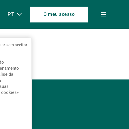
PT
O meu acesso
Toggle
menu
uar sem aceitar
ção
azenamento
lise da
a
 suas
e cookies»