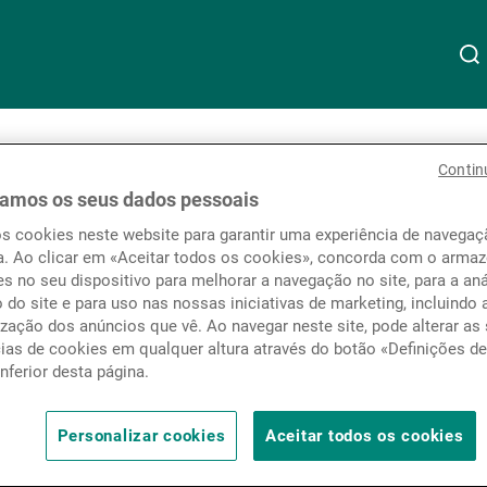
Acerca da UBP
Linkedin
Instagram
X
Facebook
Youtube
WeChat
Spotify
Contin
amos os seus dados pessoais
os cookies neste website para garantir uma experiência de navega
Gestão de património
a. Ao clicar em «Aceitar todos os cookies», concorda com o arm
s no seu dispositivo para melhorar a navegação no site, para a aná
o do site e para uso nas nossas iniciativas de marketing, incluindo 
zação dos anúncios que vê. Ao navegar neste site, pode alterar as
Gestão de ativos
cias de cookies em qualquer altura através do botão «Definições d
inferior desta página.
nossas
Assine as
Gestores de ativos externos
Personalizar cookies
Aceitar todos os cookies
newsletters