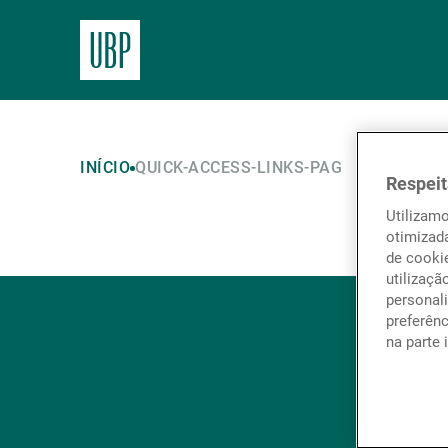
INÍCIO
QUICK-ACCESS-LINKS-PAG
Respeit
Utilizam
otimizad
de cookie
utilizaçã
personali
preferên
na parte 