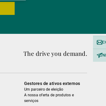
C
The drive you demand.
N
Gestores de ativos externos
Um parceiro de eleição
A nossa oferta de produtos e
serviços