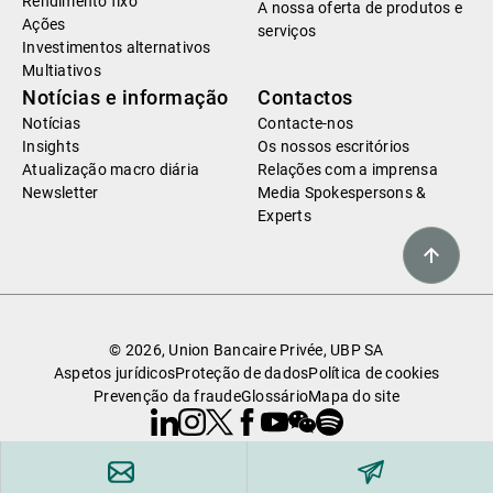
Rendimento fixo
A nossa oferta de produtos e
Ações
serviços
Investimentos alternativos
Multiativos
Notícias e informação
Contactos
Notícias
Contacte-nos
Insights
Os nossos escritórios
Atualização macro diária
Relações com a imprensa
Newsletter
Media Spokespersons &
Experts
© 2026, Union Bancaire Privée, UBP SA
Aspetos jurídicos
Proteção de dados
Política de cookies
Prevenção da fraude
Glossário
Mapa do site
Linkedin
Instagram
X
Facebook
Youtube
WeChat
Spotify