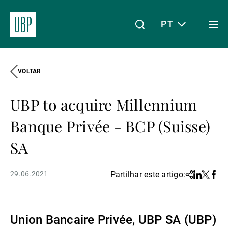
PT
Togg
men
VOLTAR
Linkedin
Instagram
X
Facebook
Youtube
WeChat
Spotify
O meu acesso
UBP to acquire Millennium
Acerca da UBP
Banque Privée - BCP (Suisse)
SA
Gestão de património
29.06.2021
Partilhar este artigo:
Share
Linkedin
Twitter
Face
Gestão de ativos
Union Bancaire Privée, UBP SA (UBP)