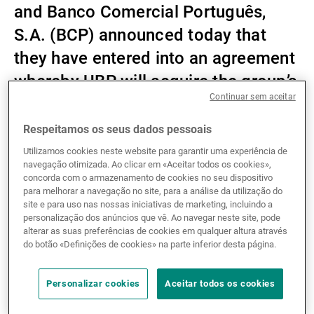
and Banco Comercial Português,
Gestores de ativos externos
S.A. (BCP) announced today that
they have entered into an agreement
whereby UBP will acquire the group’s
Notícias e informação
Continuar sem aceitar
Swiss private bank, Millennium
Banque Privée - BCP (Suisse) SA.
Respeitamos os seus dados pessoais
Contactos
Utilizamos cookies neste website para garantir uma experiência de
navegação otimizada. Ao clicar em «Aceitar todos os cookies»,
concorda com o armazenamento de cookies no seu dispositivo
The transaction, which is a share deal, is subject to
para melhorar a navegação no site, para a análise da utilização do
the approval of the relevant regulatory bodies and is
site e para uso nas nossas iniciativas de marketing, incluindo a
expected to complete during the fourth quarter of
personalização dos anúncios que vê. Ao navegar neste site, pode
alterar as suas preferências de cookies em qualquer altura através
2021.
do botão «Definições de cookies» na parte inferior desta página.
Founded in Geneva in 2002, Millennium Banque
Personalizar cookies
Aceitar todos os cookies
Privée is fully owned by BCP. The Swiss entity is
specialised in providing private banking services for