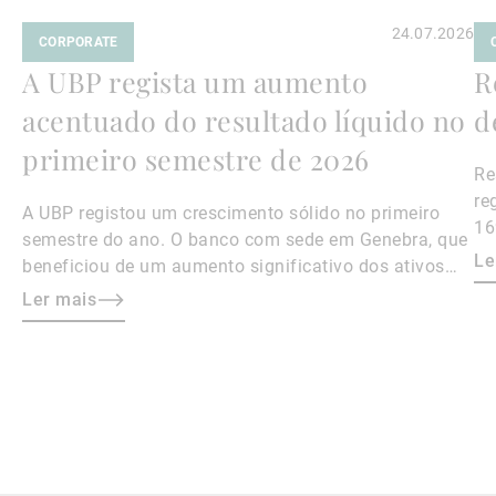
24.07.2026
CORPORATE
A UBP regista um aumento
R
acentuado do resultado líquido no
d
primeiro semestre de 2026
Re
re
A UBP registou um crescimento sólido no primeiro
16
semestre do ano. O banco com sede em Genebra, que
Le
beneficiou de um aumento significativo dos ativos
sob gestão, viu o seu resultado líquido dispararem
Ler mais
40,4 % em relação ao mesmo período do ano anterior,
para 169,4 milhões de francos suíços.