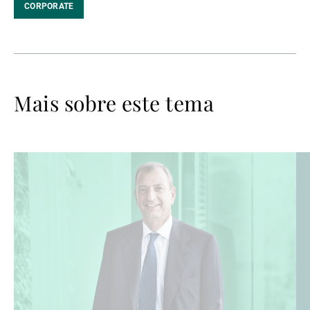
CORPORATE
Mais sobre este tema
Ler
Le
mais
ma