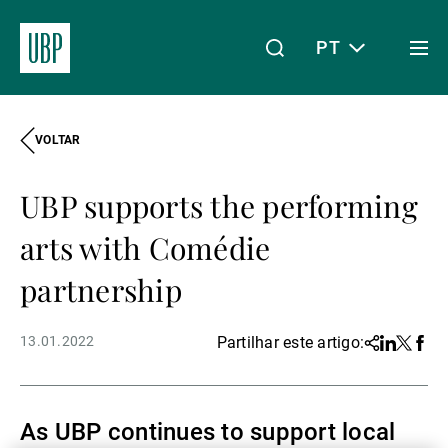
PT
Togg
men
VOLTAR
Linkedin
Instagram
X
Facebook
Youtube
WeChat
Spotify
O meu acesso
UBP supports the performing
Acerca da UBP
arts with Comédie
partnership
Gestão de património
13.01.2022
Partilhar este artigo:
Share
Linkedin
Twitter
Face
Gestão de ativos
As UBP continues to support local