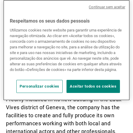
cultural endeavours, we are pleased
Continuar sem aceitar
Gestores de ativos externos
to announce our most recent project:
Respeitamos os seus dados pessoais
a partnership with Comédie de
Utilizamos cookies neste website para garantir uma experiência de
Genève for the next three seasons.
Notícias e informação
navegação otimizada. Ao clicar em «Aceitar todos os cookies»,
concorda com o armazenamento de cookies no seu dispositivo
para melhorar a navegação no site, para a análise da utilização do
site e para uso nas nossas iniciativas de marketing, incluindo a
Contactos
Featuring original material, this theatre lays on a
personalização dos anúncios que vê. Ao navegar neste site, pode
alterar as suas preferências de cookies em qualquer altura através
multidisciplinary programme comprising not
do botão «Definições de cookies» na parte inferior desta página.
only plays but also contemporary dancing and
creative circus.
Personalizar cookies
Aceitar todos os cookies
Freshly installed in its new building in the Eaux-
Vives district of Geneva, the company has the
facilities to create and fully produce its own
performances working with both local and
international actors and other professionals.