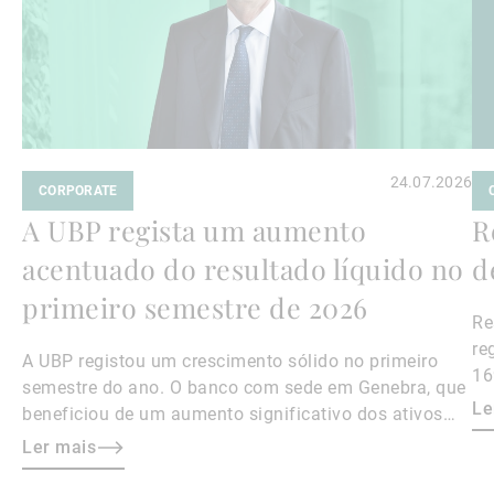
24.07.2026
CORPORATE
A UBP regista um aumento
R
acentuado do resultado líquido no
d
primeiro semestre de 2026
Re
re
A UBP registou um crescimento sólido no primeiro
16
semestre do ano. O banco com sede em Genebra, que
Le
beneficiou de um aumento significativo dos ativos
sob gestão, viu o seu resultado líquido dispararem
Ler mais
40,4 % em relação ao mesmo período do ano anterior,
para 169,4 milhões de francos suíços.