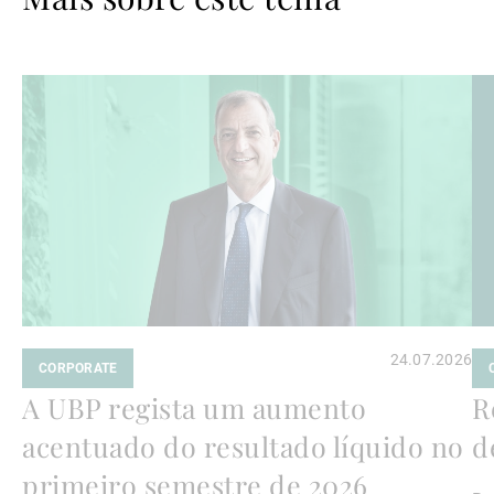
Ler
Le
mais
ma
24.07.2026
CORPORATE
A UBP regista um aumento
R
acentuado do resultado líquido no
d
primeiro semestre de 2026