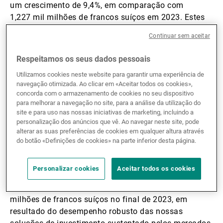
um crescimento de 9,4%, em comparação com
1,227 mil milhões de francos suíços em 2023. Estes
resultados foram impulsionados por um aumento de
Continuar sem aceitar
5% em
taxas e comissões
, decorrente não só do
aumento dos recursos de clientes mas também do
Respeitamos os seus dados pessoais
reforço da atividade de corretagem de clientes
Utilizamos cookies neste website para garantir uma experiência de
privados (em particular, produtos estruturados). O
navegação otimizada. Ao clicar em «Aceitar todos os cookies»,
aumento dos proveitos ficou também a dever-se à
concorda com o armazenamento de cookies no seu dispositivo
margem financeira
, que registou um aumento robusto
para melhorar a navegação no site, para a análise da utilização do
de 81,4 milhões de francos suíços (+20,3%),
site e para uso nas nossas iniciativas de marketing, incluindo a
personalização dos anúncios que vê. Ao navegar neste site, pode
espelhando a relevância da nossa estratégia de
alterar as suas preferências de cookies em qualquer altura através
cobertura de risco de taxa de juro.
do botão «Definições de cookies» na parte inferior desta página.
Os
recursos de clientes
aumentaram 10,3% para
Personalizar cookies
Aceitar todos os cookies
154,4 mil milhões de francos suíços no final de
dezembro de 2024 comparativamente a 140,0 mil
milhões de francos suíços no final de 2023, em
resultado do desempenho robusto das nossas