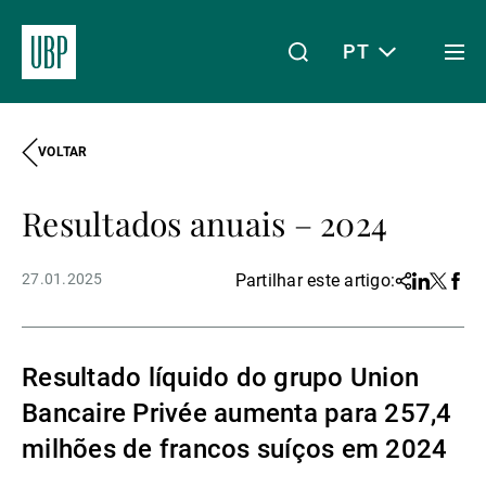
PT
Togg
men
VOLTAR
Linkedin
Instagram
X
Facebook
Youtube
WeChat
Spotify
O meu acesso
Resultados anuais – 2024
Acerca da UBP
27.01.2025
Partilhar este artigo:
Share
Linkedin
Twitter
Face
Gestão de património
Resultado líquido do grupo Union
Bancaire Privée aumenta para 257,4
Gestão de ativos
milhões de francos suíços em 2024