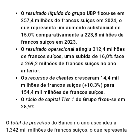
Gestores de ativos externos
O
resultado líquido do grupo
UBP fixou-se em
257,4 milhões de francos suíços em 2024, o
que representa um aumento substancial de
Notícias e informação
15,0% comparativamente a 223,8 milhões de
francos suíços em 2023.
O
resultado operacional
atingiu 312,4 milhões
de francos suíços, uma subida de 16,0% face
Contactos
a 269,2 milhões de francos suíços no ano
anterior.
Os
recursos de clientes
cresceram 14,4 mil
milhões de francos suíços (+10,3%) para
154,4 mil milhões de francos suíços.
O
rácio de capital Tier 1
do Grupo fixou-se em
28,9%
O
total de proveitos
do Banco no ano ascendeu a
1,342 mil milhões de francos suíços, o que representa