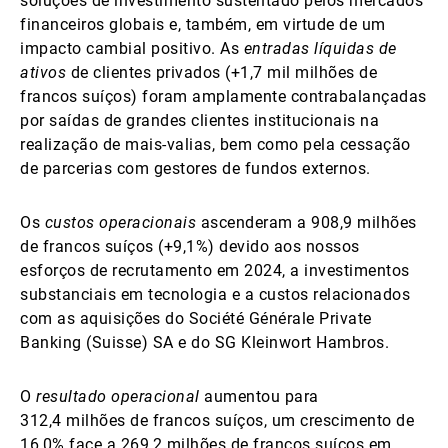
soluções de investimento sustentado pelos mercados
financeiros globais e, também, em virtude de um
impacto cambial positivo. As
entradas líquidas de
ativos
de clientes privados (+1,7 mil milhões de
francos suíços) foram amplamente contrabalançadas
por saídas de grandes clientes institucionais na
realização de mais-valias, bem como pela cessação
de parcerias com gestores de fundos externos.
Os
custos operacionais
ascenderam a 908,9 milhões
de francos suíços (+9,1%) devido aos nossos
esforços de recrutamento em 2024, a investimentos
substanciais em tecnologia e a custos relacionados
com as aquisições do Société Générale Private
Banking (Suisse) SA e do SG Kleinwort Hambros.
O
resultado operacional
aumentou para
312,4 milhões de francos suíços, um crescimento de
16,0% face a 269,2 milhões de francos suíços em