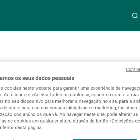
Acerca da UBP
Linkedin
Instagram
X
Facebook
Youtube
WeChat
Spotify
med
Gestão de património
Contin
amos os seus dados pessoais
os cookies neste website para garantir uma experiência de navega
Gestão de ativos
a. Ao clicar em «Aceitar todos os cookies», concorda com o arm
s no seu dispositivo para melhorar a navegação no site, para a aná
o do site e para uso nas nossas iniciativas de marketing, incluindo 
e (UK) Limited
zação dos anúncios que vê. Ao navegar neste site, pode alterar as
Gestores de ativos externos
cias de cookies em qualquer altura através do botão «Definições d
inferior desta página.