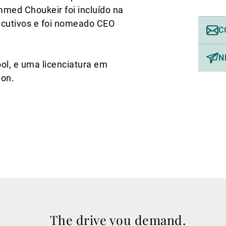
med Choukeir foi incluído na
secutivos e foi nomeado CEO
C
N
l, e uma licenciatura em
don.
The drive you demand.