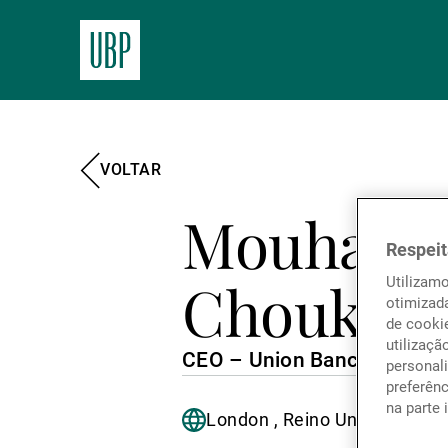
VOLTAR
Mouham
Respeit
Choukeir
Utilizam
otimizad
de cookie
utilizaçã
CEO – Union Bancaire Privé
personali
preferên
na parte 
London , Reino Unido