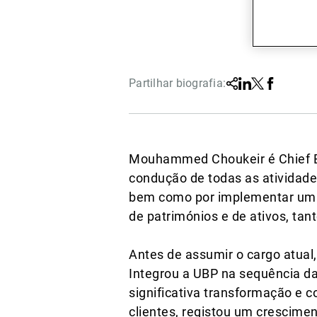
Partilhar biografia:
Partilhar
Linkedin
Twitter
Faceboo
Mouhammed Choukeir é Chief Exe
condução de todas as atividade
bem como por implementar uma 
de patrimónios e de ativos, tan
Antes de assumir o cargo atu
Integrou a UBP na sequência da
significativa transformação e 
clientes, registou um crescime