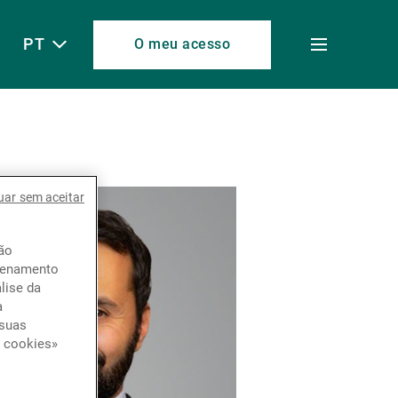
PT
O meu acesso
Toggle
menu
uar sem aceitar
ção
azenamento
lise da
a
 suas
e cookies»