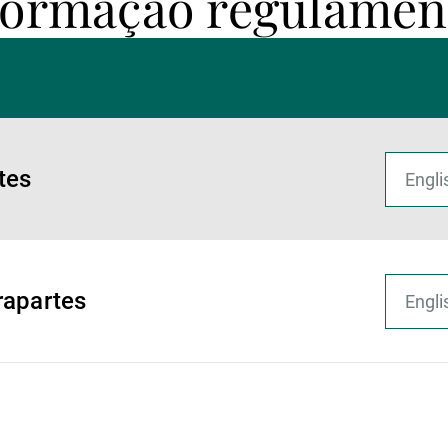
formação regulamen
tes
rapartes