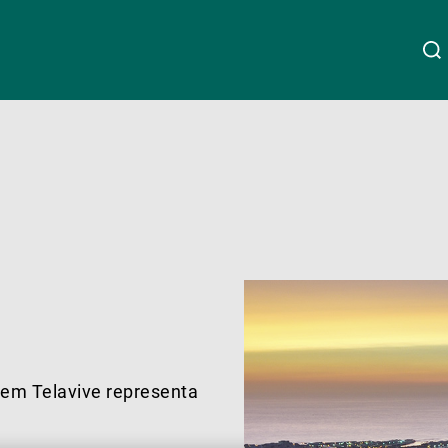
Acerca da UBP
Linkedin
Instagram
X
Facebook
Youtube
WeChat
Spotify
Gestão de património
Gestão de ativos
Gestores de ativos externos
) em Telavive representa