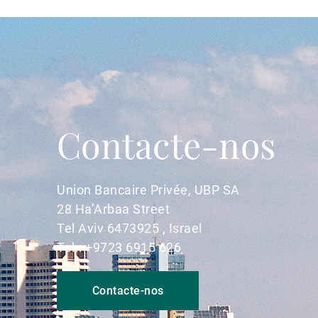
Contacte-nos
Union Bancaire Privée, UBP SA
28 Ha’Arbaa Street
Tel Aviv 6473925 , Israel
Tel.: +9723 6915 626
Contacte-nos