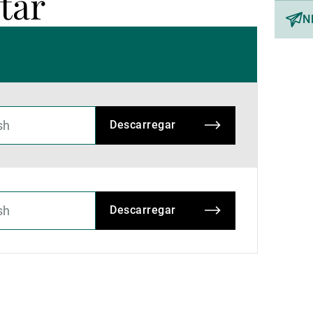
tar
N
Descarregar
Descarregar