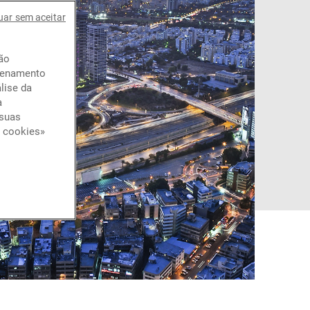
uar sem aceitar
ção
azenamento
lise da
a
 suas
e cookies»