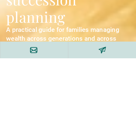
planning
A practical guide for families managing
wealth across generations and across
borders.
Get the publication now
Planning for the transfer of wealth across
generations?
Wealth transfer involves more than the transfer of
assets. Family objectives, governance, timing, and
cross-border considerations can all influence the