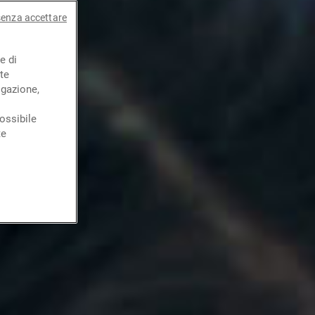
senza accettare
e di
te
igazione,
ossibile
te