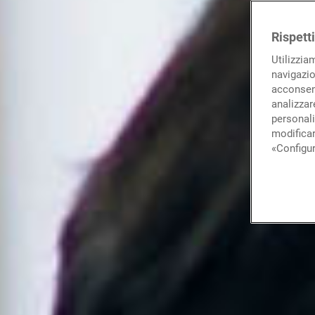
Rispett
Utilizzia
navigazio
acconsent
analizzare
personali
modificar
«Configur