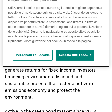
Rispettiamo i dati personali
financial companies is booming.
Gestori patrimoniali indipendenti
Utilizziamo i cookie per assicurare agli utenti la migliore esperienza
possibile di navigazione sul nostro sito web. Cliccando su «Accetto
tutti i cookie», l’utente acconsente alla loro archiviazione sul suo
It has grown by more than 50% over the last 12
dispositivo per ottimizzare la navigazione, analizzare l’utilizzo del
sito e sostenere le attività di marketing, tra cui la personalizzazione
Novità e approfondimenti
months, highlighting the major shift in investors’
delle pubblicità. Durante la navigazione su questo sito è possibile
behaviour towards sustainable finance.
modificare le preferenze sui cookie in qualunque momento tramite
il pulsante «Configurazione dei cookie» in fondo alla pagina.
Contatto
Green bonds cover a variety of projects such as
Personalizza i cookie
Accetto tutti i cookie
renewable energy, energy efficiency, green
buildings and clean transportation, and seek to
generate returns for fixed income investors
financing environmentally sound and
sustainable projects that foster a net-zero
emissions economy and protect the
environment.
Active in the green bond market since 2018,