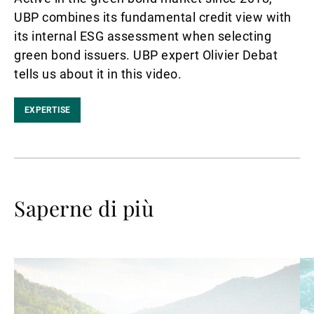
UBP combines its fundamental credit view with
its internal ESG assessment when selecting
green bond issuers. UBP expert Olivier Debat
tells us about it in this video.
EXPERTISE
Saperne di più
Avanti
Av
a
a
leggere
le