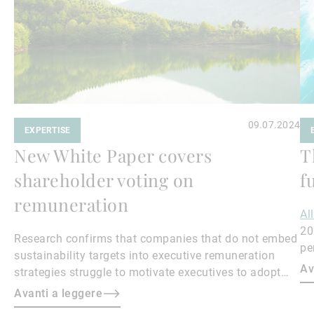
09.07.2024
EXPERTISE
New White Paper covers
T
shareholder voting on
f
remuneration
Al
20
Research confirms that companies that do not embed
pe
sustainability targets into executive remuneration
to
Av
strategies struggle to motivate executives to adopt
sustainable practices, leading to misalignment with
Avanti a leggere
societal expectations and stakeholder interests.