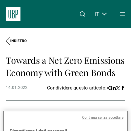
IT
Togg
men
INDIETRO
Linkedin
Instagram
X
Facebook
Youtube
WeChat
Spotify
Il mio accesso
Towards a Net Zero Emissions
Chi siamo
Economy with Green Bonds
14.01.2022
Condividere questo articolo:
Share
Linkedin
Twitter
Face
Wealth Management
The market for green and social
Asset Management
Continua senza accettare
bond issued by financial and non-