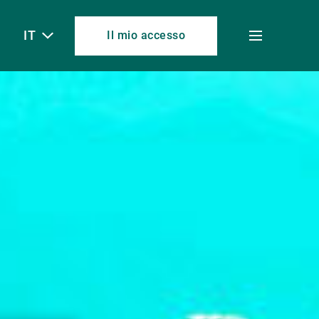
IT
Il mio accesso
Toggle
menu