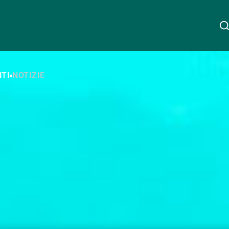
Chi siamo
TI
NOTIZIE
Linkedin
Instagram
X
Facebook
Youtube
WeChat
Spotify
Wealth Management
Asset Management
Gestori patrimoniali indipendenti