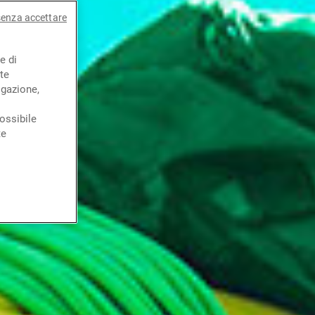
senza accettare
e di
te
igazione,
ossibile
te