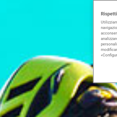
Rispett
Utilizzia
navigazio
acconsent
analizzare
personali
modificar
«Configur