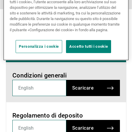
tutti i cookie», l’utente acconsente alla loro archiviazione sul suo
dispositivo per ottimizzare la navigazione, analizzare l’utilizzo del
Gestori patrimoniali indipendenti
sito e sostenere le attività di marketing, tra cui la personalizzazione
delle pubblicità. Durante la navigazione su questo sito è possibile
modificare le preferenze sui cookie in qualunque momento tramite
il pulsante «Configurazione dei cookie» in fondo alla pagina.
Novità e approfondimenti
Personalizza i cookie
Accetto tutti i cookie
Contatto
Condizioni generali
Scaricare
Regolamento di deposito
Scaricare