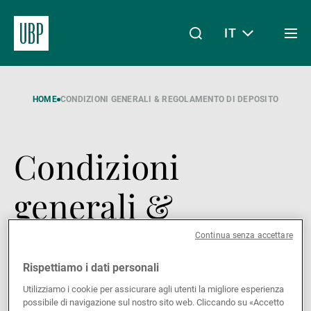
IT
Togg
men
Linkedin
Instagram
X
Facebook
Youtube
WeChat
Spotify
Il mio accesso
HOME
CONDIZIONI GENERALI & REGOLAMENTO DI DEPOSITO
Condizioni
Chi siamo
generali &
Wealth Management
Regolamento di
Continua senza accettare
Rispettiamo i dati personali
deposito
Asset Management
Utilizziamo i cookie per assicurare agli utenti la migliore esperienza
possibile di navigazione sul nostro sito web. Cliccando su «Accetto