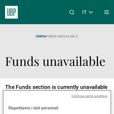
IT
Togg
men
Linkedin
Instagram
X
Facebook
Youtube
WeChat
Spotify
Il mio accesso
HOME
FUNDS UNAVAILABLE
Funds unavailable
Chi siamo
Wealth Management
The Funds section is currently unavailable
due to technical maintenance, it will be up
Continua senza accettare
and running again soon.
Asset Management
Rispettiamo i dati personali