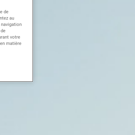
ce de
entez au
 navigation
 de
rant votre
 en matière