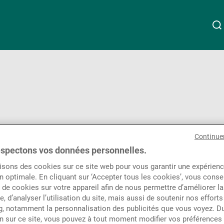
À propos de nous
Linkedin
Instagram
X
Facebook
Youtube
WeChat
Spotify
Wealth Management
Continue
lable
spectons vos données personnelles.
Asset Management
isons des cookies sur ce site web pour vous garantir une expérien
n optimale. En cliquant sur ‘Accepter tous les cookies’, vous cons
de cookies sur votre appareil afin de nous permettre d’améliorer la
Gérants de fortune indépendants
te, d’analyser l’utilisation du site, mais aussi de soutenir nos efforts
, notamment la personnalisation des publicités que vous voyez. Du
n sur ce site, vous pouvez à tout moment modifier vos préférences