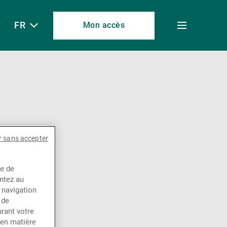
FR
Mon accès
Toggle
menu
r sans accepter
ce de
entez au
 navigation
 de
rant votre
 en matière