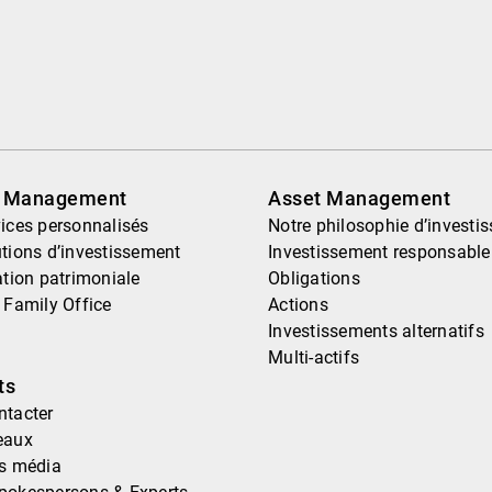
h Management
Asset Management
ices personnalisés
Notre philosophie d’investi
tions d’investissement
Investissement responsable
ation patrimoniale
Obligations
 Family Office
Actions
Investissements alternatifs
Multi-actifs
ts
ntacter
eaux
ns média