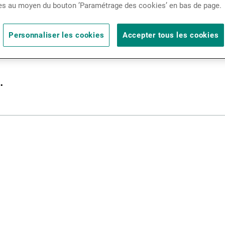
es au moyen du bouton ’Paramétrage des cookies’ en bas de page.
Actualités
vailable due to technical maintenance, it
Personnaliser les cookies
Accepter tous les cookies
Contacts
.