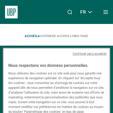
FR
Togg
men
Linkedin
Instagram
X
Facebook
Youtube
WeChat
Spotify
Mon accès
ACCUEIL
CUSTOMER-ACCESS-LINKS-PAGE
Continuer sans accepter
À propos de nous
Nous respectons vos données personnelles.
Nous utilisons des cookies sur ce site web pour vous garantir une
nos
Inscrivez-vous à
expérience de navigation optimale. En cliquant sur ‘Accepter tous
Wealth Management
les cookies’, vous consentez au stockage de cookies sur votre
appareil afin de nous permettre d’améliorer la navigation sur ce site,
newsletters
d’analyser l’utilisation du site, mais aussi de soutenir nos efforts de
marketing, notamment la personnalisation des publicités que vous
Asset Management
voyez. Durant votre navigation sur ce site, vous pouvez à tout
moment modifier vos préférences en matière de cookies au moyen
du bouton ’Paramétrage des cookies’ en bas de page.