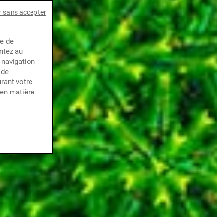
r sans accepter
ce de
entez au
 navigation
 de
rant votre
 en matière