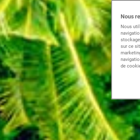
Nous re
Nous util
navigatio
stockage 
sur ce si
marketing
navigatio
de cooki