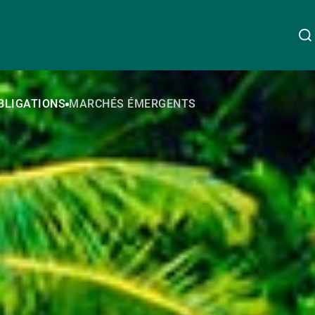
À propos de nous
BLIGATIONS
MARCHÉS ÉMERGENTS
Linkedin
Instagram
X
Facebook
Youtube
WeChat
Spotify
Wealth Management
Asset Management
Gérants de fortune indépendants