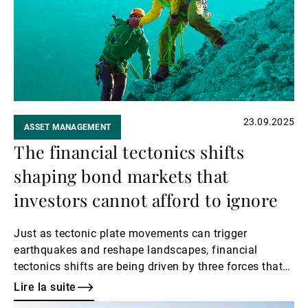
23.09.2025
ASSET MANAGEMENT
The financial tectonics shifts
shaping bond markets that
investors cannot afford to ignore
Just as tectonic plate movements can trigger
earthquakes and reshape landscapes, financial
tectonics shifts are being driven by three forces that
are compelling investors to rethink their approach to
Lire la suite
bond markets: the fragmentation of the global