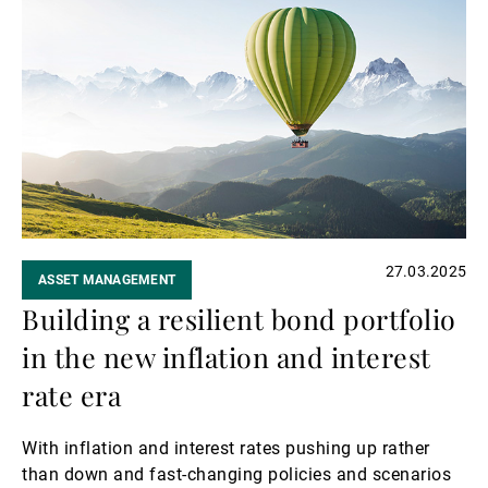
Lire
economy, fiscal indiscipline, and the tsunami of
la
passive investing.
suite
27.03.2025
ASSET MANAGEMENT
Building a resilient bond portfolio
in the new inflation and interest
rate era
With inflation and interest rates pushing up rather
than down and fast-changing policies and scenarios