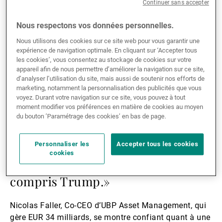
Lire
Continuer sans accepter
la
Nous respectons vos données personnelles.
suite
Nous utilisons des cookies sur ce site web pour vous garantir une
expérience de navigation optimale. En cliquant sur ‘Accepter tous
les cookies’, vous consentez au stockage de cookies sur votre
appareil afin de nous permettre d’améliorer la navigation sur ce site,
d’analyser l’utilisation du site, mais aussi de soutenir nos efforts de
marketing, notamment la personnalisation des publicités que vous
voyez. Durant votre navigation sur ce site, vous pouvez à tout
moment modifier vos préférences en matière de cookies au moyen
du bouton ’Paramétrage des cookies’ en bas de page.
22.04.2026
ASSET MANAGEMENT
«Le marché est plus fort que
Personnaliser les
Accepter tous les cookies
cookies
n'importe quel homme politique, y
compris Trump.»
Nicolas Faller, Co-CEO d’UBP Asset Management, qui
gère EUR 34 milliards, se montre confiant quant à une