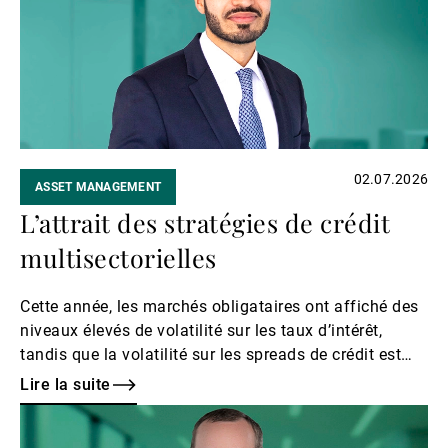
Gérants de fortune indépendants
Actualités
02.07.2026
ASSET MANAGEMENT
Contacts
L’attrait des stratégies de crédit
multisectorielles
Cette année, les marchés obligataires ont affiché des
niveaux élevés de volatilité sur les taux d’intérêt,
tandis que la volatilité sur les spreads de crédit est
restée plus modérée.
Lire la suite
Lire
la