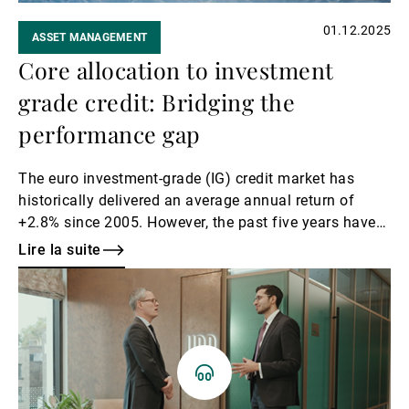
01.12.2025
ASSET MANAGEMENT
Core allocation to investment
grade credit: Bridging the
performance gap
The euro investment-grade (IG) credit market has
historically delivered an average annual return of
+2.8% since 2005. However, the past five years have
proven particularly challenging, with returns
Lire la suite
stagnating at around 0.0%. This period was marked
Lire
by a sharp 15% drawdown in 2022, driven by the
la
energy crisis and surging inflation.
suite