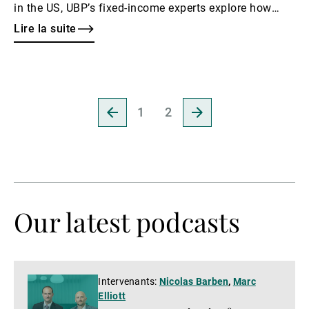
in the US, UBP’s fixed-income experts explore how
investors can put together a flexible and resilient
Lire la suite
bond portfolio in an approach favouring the long
term.
Revenir
Aller
1
2
à
à
la
la
page
page
précédente
suivante
Our latest podcasts
Ecouter
Intervenants:
Nicolas Barben
,
Marc
Elliott
le