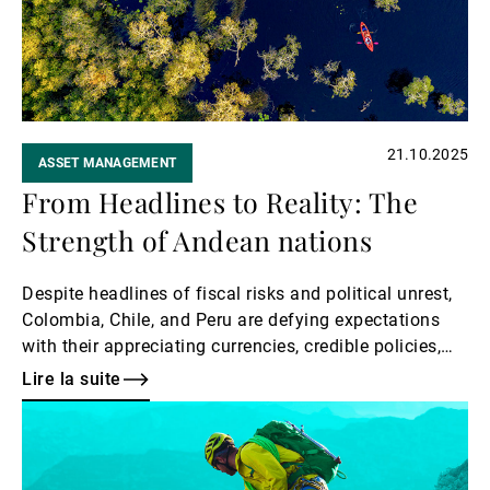
21.10.2025
ASSET MANAGEMENT
From Headlines to Reality: The
Strength of Andean nations
Despite headlines of fiscal risks and political unrest,
Colombia, Chile, and Peru are defying expectations
with their appreciating currencies, credible policies,
and strong economic fundamentals.
Lire la suite
Lire
la
suite