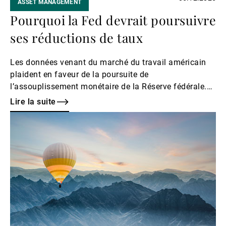
ASSET MANAGEMENT
Pourquoi la Fed devrait poursuivre
ses réductions de taux
Les données venant du marché du travail américain
plaident en faveur de la poursuite de
l’assouplissement monétaire de la Réserve fédérale.
Ce ne sera pas sans conséquence pour les
Lire la suite
obligations.
Lire
la
suite