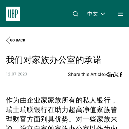
中文
Togg
men
GO BACK
Linkedin
Instagram
X
Facebook
Youtube
WeChat
Spotify
My Access
我们对家族办公室的承诺
关于我们
12.07.2023
Share this Article:
Share
Linkedin
Twitter
Face
财富管理
作为由企业家家族所有的私人银行，
瑞士瑞联银行在助力超高净值家族管
资产管理
理财富方面别具优势。对一些家族来
说，设立自家的家族办公室以作为内