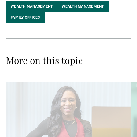
WEALTH MANAGEMENT
WEALTH MANAGEMENT
FAMILY OFFICES
More on this topic
Read
Re
more
mo