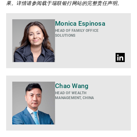
果。详情请参阅载于瑞联银行网站的完整责任声明。
Monica Espinosa
HEAD OF FAMILY OFFICE
SOLUTIONS
LinkedIn
Profile
Chao Wang
HEAD OF WEALTH
MANAGEMENT, CHINA