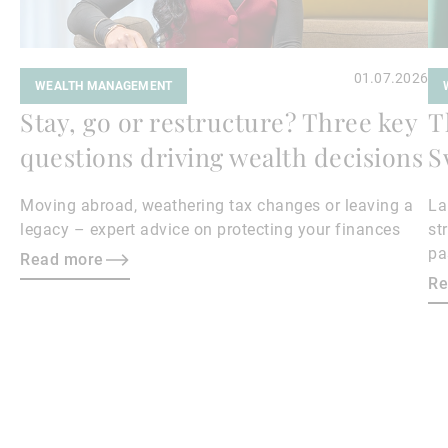
01.07.2026
WEALTH MANAGEMENT
Stay, go or restructure? Three key
T
questions driving wealth decisions
S
Moving abroad, weathering tax changes or leaving a
La
legacy – expert advice on protecting your finances
st
pa
Read more
is
Re