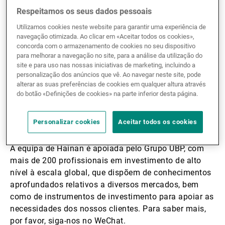
Respeitamos os seus dados pessoais
Utilizamos cookies neste website para garantir uma experiência de
navegação otimizada. Ao clicar em «Aceitar todos os cookies»,
concorda com o armazenamento de cookies no seu dispositivo
para melhorar a navegação no site, para a análise da utilização do
site e para uso nas nossas iniciativas de marketing, incluindo a
personalização dos anúncios que vê. Ao navegar neste site, pode
alterar as suas preferências de cookies em qualquer altura através
do botão «Definições de cookies» na parte inferior desta página.
Trata-se do segundo escritório e da segunda licença
de QDLP registada pela UBP na China. Em 2014, a
UBP abriu o escritório de Xangai.
Personalizar cookies
Aceitar todos os cookies
A equipa de Hainan é apoiada pelo Grupo UBP, com
mais de 200 profissionais em investimento de alto
nível à escala global, que dispõem de conhecimentos
aprofundados relativos a diversos mercados, bem
como de instrumentos de investimento para apoiar as
necessidades dos nossos clientes. Para saber mais,
por favor, siga-nos no WeChat.