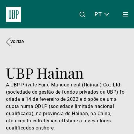
PT
Togg
men
VOLTAR
Linkedin
Instagram
X
Facebook
Youtube
WeChat
Spotify
O meu acesso
UBP Hainan
Acerca da UBP
A UBP Private Fund Management (Hainan) Co., Ltd.
(sociedade de gestão de fundos privados da UBP) foi
Gestão de património
criada a 14 de fevereiro de 2022 e dispõe de uma
quota numa QDLP (sociedade limitada nacional
qualificada), na província de Hainan, na China,
Gestão de ativos
oferecendo estratégias offshore a investidores
qualificados onshore.