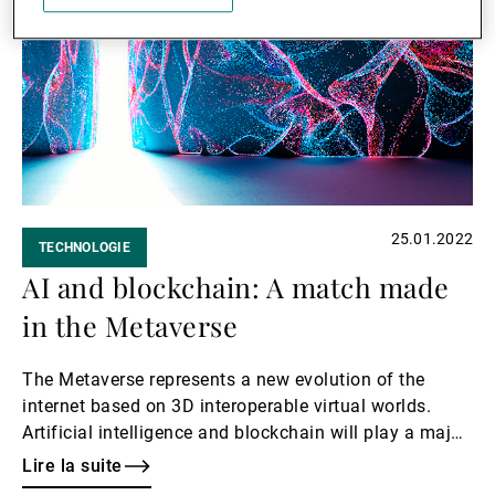
suite
25.01.2022
TECHNOLOGIE
AI and blockchain: A match made
in the Metaverse
The Metaverse represents a new evolution of the
internet based on 3D interoperable virtual worlds.
Artificial intelligence and blockchain will play a major
role in powering digital avatars and allowing users to
Lire la suite
monetise their content.