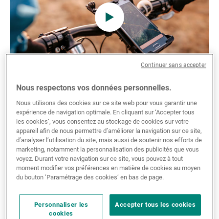
Gérants de fortune indépendants
Actualités
Continuer sans accepter
Nous respectons vos données personnelles.
02.06.2023
UBP CONFERENCE
Contacts
Nous utilisons des cookies sur ce site web pour vous garantir une
Is artificial intelligence under- or
expérience de navigation optimale. En cliquant sur ‘Accepter tous
overestimated?
les cookies’, vous consentez au stockage de cookies sur votre
appareil afin de nous permettre d’améliorer la navigation sur ce site,
d’analyser l’utilisation du site, mais aussi de soutenir nos efforts de
UBP Zurich recently held an exclusive event with
marketing, notamment la personnalisation des publicités que vous
voyez. Durant votre navigation sur ce site, vous pouvez à tout
leading financial media company Finews to assess
moment modifier vos préférences en matière de cookies au moyen
the potential impact of AI on our work and daily lives,
du bouton ’Paramétrage des cookies’ en bas de page.
both now and in the future.
Lire la suite
Lire
Personnaliser les
Accepter tous les cookies
cookies
la