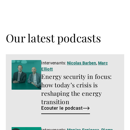
Our latest podcasts
Ecouter
Intervenants:
Nicolas Barben
,
Marc
Elliott
le
Energy security in focus:
podcast
how today’s crisis is
reshaping the energy
transition
Ecouter le podcast
Intervenants:
Monica Espinosa
,
Pierre