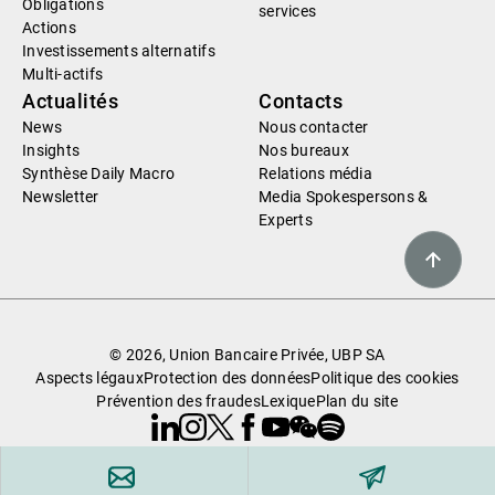
Obligations
services
Actions
Investissements alternatifs
Multi-actifs
Actualités
Contacts
News
Nous contacter
Insights
Nos bureaux
Synthèse Daily Macro
Relations média
Newsletter
Media Spokespersons &
Experts
© 2026, Union Bancaire Privée, UBP SA
Aspects légaux
Protection des données
Politique des cookies
Prévention des fraudes
Lexique
Plan du site
Linkedin
Instagram
X
Facebook
Youtube
WeChat
Spotify