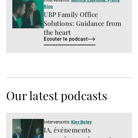
Ecouter
Ricq
le
UBP Family Office
podcast
Solutions: Guidance from
the heart
Ecouter le podcast
Our latest podcasts
Regarder
Intervenants:
Kier Boley
IA, événements
la
vidéo