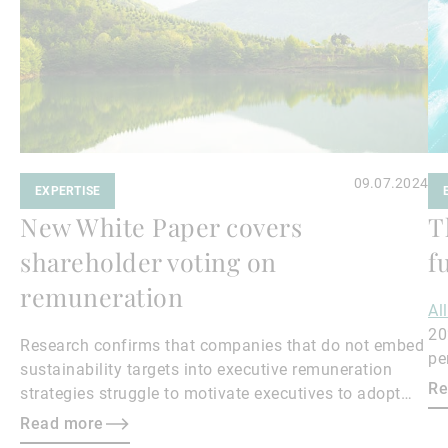
09.07.2024
EXPERTISE
New White Paper covers
T
shareholder voting on
f
remuneration
Al
20
Research confirms that companies that do not embed
pe
sustainability targets into executive remuneration
to
Re
strategies struggle to motivate executives to adopt
sustainable practices, leading to misalignment with
Read more
societal expectations and stakeholder interests.