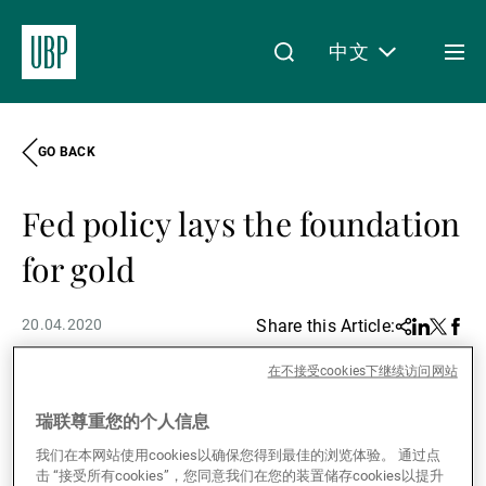
中文
Togg
men
GO BACK
Linkedin
Instagram
X
Facebook
Youtube
WeChat
Spotify
My Access
Fed policy lays the foundation
关于我们
for gold
20.04.2020
Share this Article:
Share
Linkedin
Twitter
Face
财富管理
在不接受cookies下继续访问网站
Spotlight - The US Federal Reserve
瑞联尊重您的个人信息
资产管理
has committed to a ‘whatever it
我们在本网站使用cookies以确保您得到最佳的浏览体验。 通过点
击 “接受所有cookies”，您同意我们在您的装置储存cookies以提升