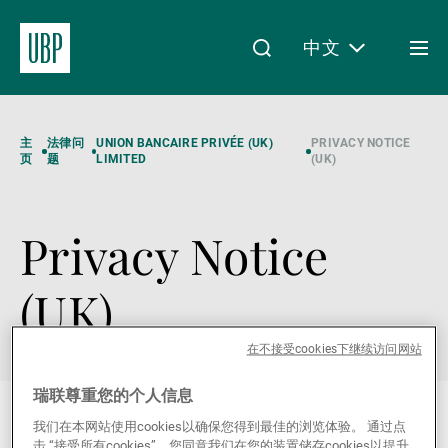
中文
Togg
men
Linkedin
Instagram
X
Facebook
Youtube
WeChat
Spotify
My Access
主
法律问
UNION BANCAIRE PRIVÉE (UK)
PRIVACY NOTICE
页
题
LIMITED
(UK)
Privacy Notice
关于我们
(UK)
财富管理
在不接受cookies下继续访问网站
瑞联尊重您的个人信息
资产管理
我们在本网站使用cookies以确保您得到最佳的浏览体验。 通过点
Please refer to our data protection page
击 “接受所有cookies”，您同意我们在您的装置储存cookies以提升