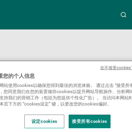
关于我们
Linkedin
Instagram
X
Facebook
Youtube
WeChat
Spotify
财富管理
在不接受cooki
重您的个人信息
网站使用cookies以确保您得到最佳的浏览体验。 通过点击 “接受所
资产管理
ies”，您同意我们在您的装置储存cookies以提升网站导航操作、分析
支持我们的营销工作（包括为您提供个性化广告）。 当访问本网站
页下方的 “cookies设定” 键，以更改您的cookies偏好。
第三方资产管理机构
设定cookies
接受所有cookies