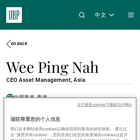
中文
Togg
men
GO BACK
Linkedin
Instagram
X
Facebook
Youtube
WeChat
Spotify
My Access
Wee Ping Nah
关于我们
CEO Asset Management, Asia
中国香港, 香港
财富管理
English, Japanese, Cantonese, Mandarin
在不接受cookies下继续访问网站
瑞联尊重您的个人信息
资产管理
我们在本网站使用cookies以确保您得到最佳的浏览体验。 通过点
击 “接受所有cookies”，您同意我们在您的装置储存cookies以提升