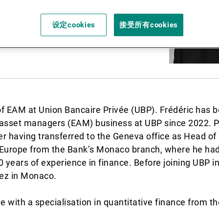
新闻中心/瑞联卓见
设定cookies
接受所有cookies
联系
 of EAM at Union Bancaire Privée (UBP). Frédéric has b
al asset managers (EAM) business at UBP since 2022. P
er having transferred to the Geneva office as Head 
Europe from the Bank’s Monaco branch, where he ha
0 years of experience in finance. Before joining UBP i
ez in Monaco.
 with a specialisation in quantitative finance from t