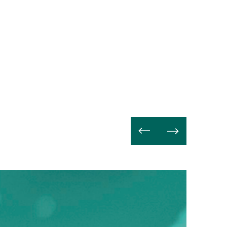
Read
more