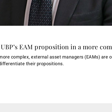
s: UBP’s EAM proposition in a more co
re complex, external asset managers (EAMs) are ope
fferentiate their propositions.