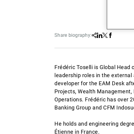
Share biography:
Share
Linkedin
Twitter
Facebook
Frédéric Toselli is Global Head
leadership roles in the extern
developer for the EAM Desk aft
Projects, Wealth Management, 
Operations. Frédéric has over 2
Banking Group and CFM Indosu
He holds and engineering degree
Étienne in France.