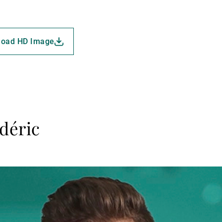
load HD Image
déric