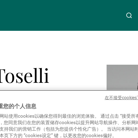
关于我们
Linkedin
Instagram
X
Facebook
Youtube
WeChat
Spotify
oselli
财富管理
资产管理
在不接受cooki
重您的个人信息
网站使用cookies以确保您得到最佳的浏览体验。 通过点击 “接受所
第三方资产管理机构
ies”，您同意我们在您的装置储存cookies以提升网站导航操作、分析
支持我们的营销工作（包括为您提供个性化广告）。 当访问本网站
页下方的 “cookies设定” 键，以更改您的cookies偏好。