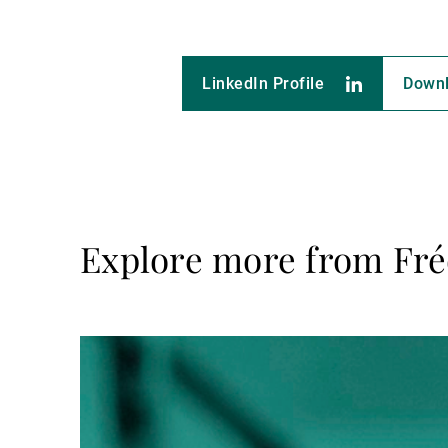
LinkedIn Profile
Down
Explore more from Fré
Read
more