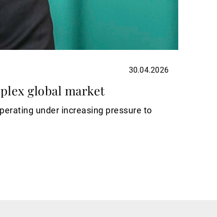
30.04.2026
EAM
mplex global market
Sele
rating under increasing pressure to
At Uni
and so
Switzer
Read m