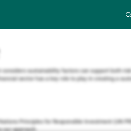
Chi siamo
Linkedin
Instagram
X
Facebook
Youtube
WeChat
Spotify
Wealth Management
 considers sustainability factors can support both r
inancial sector has a key role to play in creating a su
Asset Management
Gestori patrimoniali indipendenti
ations Principles for Responsible Investment (UN PRI
s our approach.