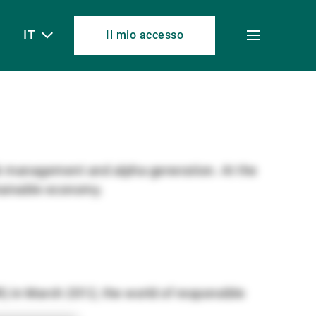
IT
Il mio accesso
Toggle
menu
isk management and alpha-generation. At the
stainable economy.
) in March 2012, the world of responsible