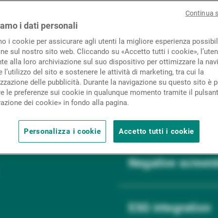
Novità e approfondimenti
Continua 
e traditional investment management approaches with 
iamo i dati personali
wardship as well as positive inclusion and impact inve
mo i cookie per assicurare agli utenti la migliore esperienza possibil
Contatto
ne sul nostro sito web. Cliccando su «Accetto tutti i cookie», l’uten
e alla loro archiviazione sul suo dispositivo per ottimizzare la nav
 l’utilizzo del sito e sostenere le attività di marketing, tra cui la
zzazione delle pubblicità. Durante la navigazione su questo sito è p
e le preferenze sui cookie in qualunque momento tramite il pulsan
azione dei cookie» in fondo alla pagina.
Personalizza i cookie
Accetto tutti i cookie
Negative screen
ESG integration