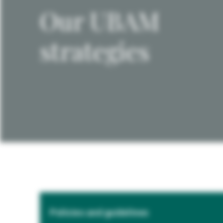
Our UBAM
strategies
Policies and guidelines