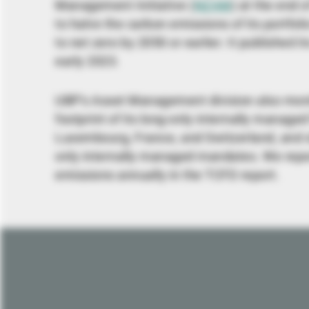
Management Initiative (
NZAM
) at the end 
to halve the carbon emissions of its portfoli
to net zero by 2050 or earlier. It published it
early 2023.
UBP’s Asset Management division also moni
footprint of its long-only internally manage
Luxembourg, France, and Switzerland, and of 
only internally managed mandates. We repo
emissions annually in the TCFD report.