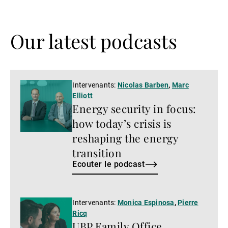
Our latest podcasts
Ecouter
Intervenants:
Nicolas Barben
,
Marc
Elliott
le
Energy security in focus:
podcast
how today’s crisis is
reshaping the energy
transition
Ecouter le podcast
Ecouter
Intervenants:
Monica Espinosa
,
Pierre
Ricq
le
UBP Family Office
podcast