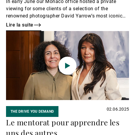
In early June our Monaco office hosted a private
viewing for some clients of a selection of the
renowned photographer David Yarrow’s most iconic
works, with the artist himself present.
Lire la suite
Lire
la
suite
02.06.2025
THE DRIVE YOU DEMAND
Le mentorat pour apprendre les
uns des autres