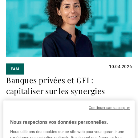
suite
10.04.2026
EAM
Banques privées et GFI :
capitaliser sur les synergies
Le segment des gestionnaires de fortune
Continuer sans accepter
indépendants (GFI) représente une partie importante
de l’activité de l’Union Bancaire Privée (UBP),
Nous respectons vos données personnelles.
totalisant près de CHF 23 milliards d’actifs sous
Lire la suite
Nous utilisons des cookies sur ce site web pour vous garantir une
gestion à fin 2025. Rencontre avec Sérène El Masri,
expérience de navigation optimale. En cliquant sur ‘Accepter tous