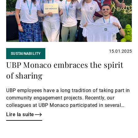
15.01.2025
SUSTAINABILITY
UBP Monaco embraces the spirit
of sharing
UBP employees have a long tradition of taking part in
community engagement projects. Recently, our
colleagues at UBP Monaco participated in several
CSR activities.
Lire la suite