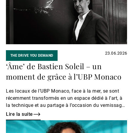
Gérants de fortune indépendants
Actualités
23.06.2026
THE DRIVE YOU DEMAND
Contacts
‘Âme’ de Bastien Soleil – un
moment de grâce à l’UBP Monaco
Les locaux de l’UBP Monaco, face à la mer, se sont
récemment transformés en un espace dédié à l’art, à
la technique et au partage à l’occasion du vernissage
d’une nouvelle exposition.
Lire la suite
Lire
la