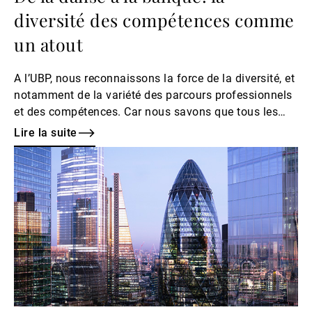
diversité des compétences comme
un atout
A l’UBP, nous reconnaissons la force de la diversité, et
notamment de la variété des parcours professionnels
et des compétences. Car nous savons que tous les
savoir-faire et connaissances que vous ajoutez à
Lire la suite
votre arc dans un domaine en particulier vous seront
Lire
utiles un jour dans un autre cadre, dans d’autres
la
activités.
suite