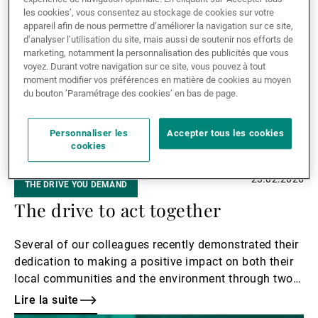
Lire
CEO d’UBP Monaco.
les cookies’, vous consentez au stockage de cookies sur votre
la
appareil afin de nous permettre d’améliorer la navigation sur ce site,
suite
d’analyser l’utilisation du site, mais aussi de soutenir nos efforts de
marketing, notamment la personnalisation des publicités que vous
voyez. Durant votre navigation sur ce site, vous pouvez à tout
moment modifier vos préférences en matière de cookies au moyen
du bouton ’Paramétrage des cookies’ en bas de page.
Personnaliser les
Accepter tous les cookies
cookies
23.02.2026
THE DRIVE YOU DEMAND
The drive to act together
Several of our colleagues recently demonstrated their
dedication to making a positive impact on both their
local communities and the environment through two
inspiring initiatives. From Zurich to the Mediterranean
Lire la suite
coast, their efforts reflect a shared spirit of generosity