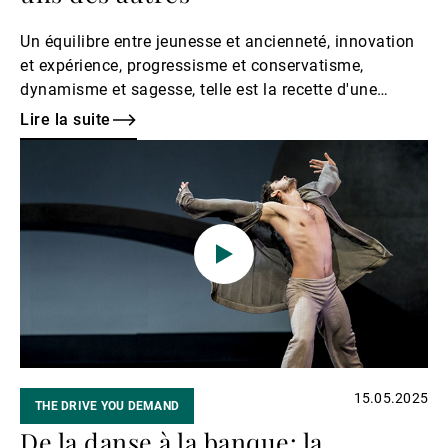
Un équilibre entre jeunesse et ancienneté, innovation
et expérience, progressisme et conservatisme,
dynamisme et sagesse, telle est la recette d'une
équipe gagnante.
Lire la suite
Lire
la
suite
15.05.2025
THE DRIVE YOU DEMAND
De la danse à la banque: la