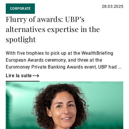
28.03.2025
CORPORATE
Flurry of awards: UBP’s
alternatives expertise in the
spotlight
With five trophies to pick up at the WealthBriefing
European Awards ceremony, and three at the
Euromoney Private Banking Awards event, UBP had a
busy night in London on 27 March.
Lire la suite
Lire
la
suite