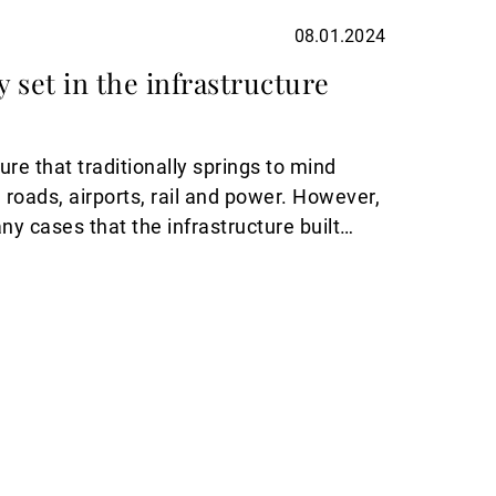
08.01.2024
 set in the infrastructure
ure that traditionally springs to mind
 roads, airports, rail and power. However,
ny cases that the infrastructure built
des is no longer fit for the future needs
heightened geopolitical risk, changing
vironmental considerations.