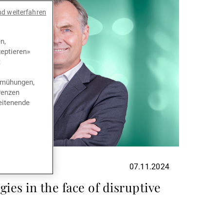
nd weiterfahren
n,
eptieren»
t
bemühungen,
renzen
eitenende
07.11.2024
ies in the face of disruptive