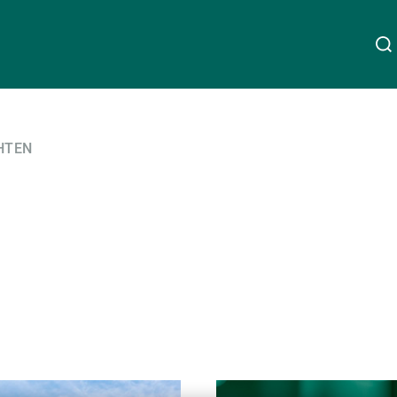
Über uns
Linkedin
Instagram
X
Facebook
Youtube
WeChat
Spotify
HTEN
Wealth Management
Asset Management
Externe Vermögensverwalter
Weiterlesen