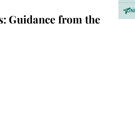
N
s: Guidance from the