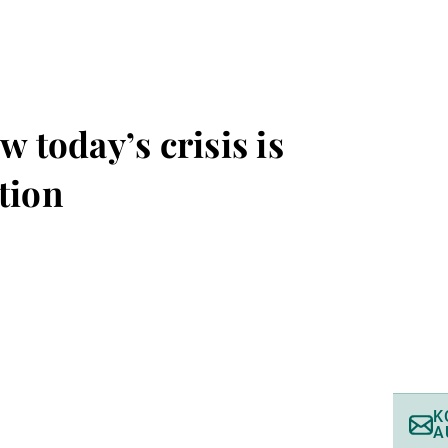
w today’s crisis is
tion
K
A