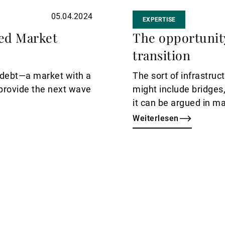
05.04.2024
EXPERTISE
ed Market
The opportunity
transition
e debt—a market with a
The sort of infrastruct
 provide the next wave
might include bridges,
it can be argued in ma
over the last few deca
Weiterlesen
of society, given the 
demographics, and en