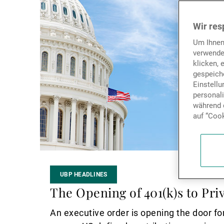
Wir res
Um Ihnen
verwende
klicken, 
gespeiche
Einstell
personal
während d
auf “Cook
UBP HEADLINES
The Opening of 401(k)s to Pri
An executive order is opening the door for